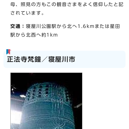
母、照見の方もこの観音さまをよく信仰したと記
されています。
交通：
寝屋川公園駅から北へ1.6kmまたは星田
駅から北西へ約1km
正法寺梵鐘／寝屋川市