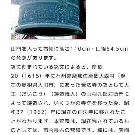
山門を入って右側に高さ110cm・口径64.5cm
の梵鐘があります。
鐘に刻まれている銘文によると、慶長
20（1615）年に石州迩摩郡佐摩郷大森村（現
在の島根県大田市）にあった覺法寺の鐘として大
工（だいこう）（鋳造職人）の山根九郎左衛門に
よって鋳造され、いくつかの寺院を移った後、昭
和37（1962）年に現在の正法寺に移されたこ
とがわかります。本梵鐘は、現在残されているも
のとしては、市内最古の梵鐘です。鐘には、表面