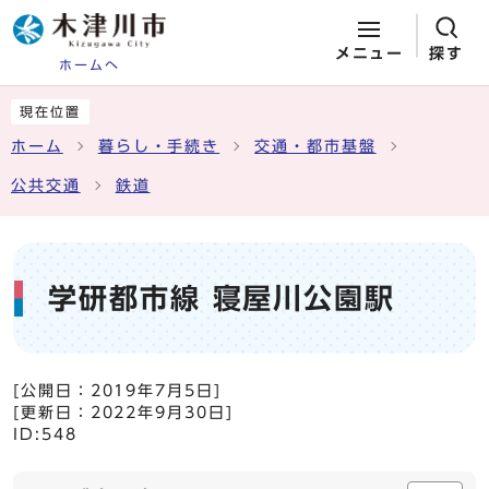
メニュー
探す
ホームへ
ページの先頭です
ここから本文です
現在位置
ホーム
暮らし・手続き
交通・都市基盤
公共交通
鉄道
学研都市線 寝屋川公園駅
[公開日：
2019年7月5日
]
[更新日：
2022年9月30日
]
ID:548