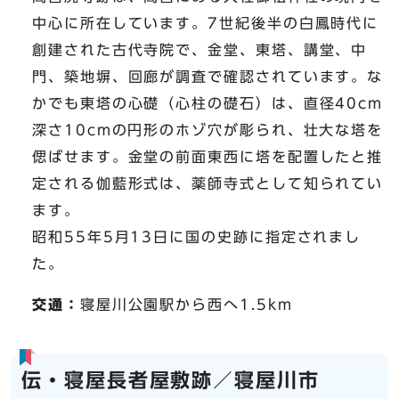
中心に所在しています。7世紀後半の白鳳時代に
創建された古代寺院で、金堂、東塔、講堂、中
門、築地塀、回廊が調査で確認されています。な
かでも東塔の心礎（心柱の礎石）は、直径40cm
深さ10cmの円形のホゾ穴が彫られ、壮大な塔を
偲ばせます。金堂の前面東西に塔を配置したと推
定される伽藍形式は、薬師寺式として知られてい
ます。
昭和55年5月13日に国の史跡に指定されまし
た。
交通：
寝屋川公園駅から西へ1.5km
伝・寝屋長者屋敷跡／寝屋川市