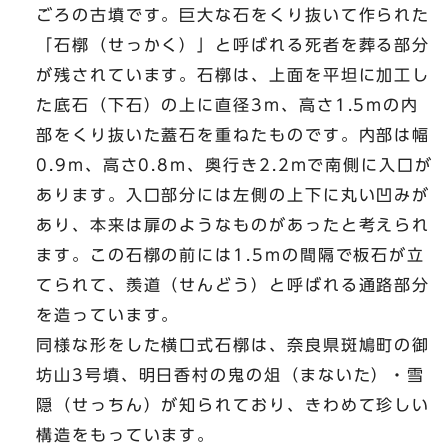
ごろの古墳です。巨大な石をくり抜いて作られた
「石槨（せっかく）」と呼ばれる死者を葬る部分
が残されています。石槨は、上面を平坦に加工し
た底石（下石）の上に直径3m、高さ1.5mの内
部をくり抜いた蓋石を重ねたものです。内部は幅
0.9m、高さ0.8m、奥行き2.2mで南側に入口が
あります。入口部分には左側の上下に丸い凹みが
あり、本来は扉のようなものがあったと考えられ
ます。この石槨の前には1.5mの間隔で板石が立
てられて、羨道（せんどう）と呼ばれる通路部分
を造っています。
同様な形をした横口式石槨は、奈良県斑鳩町の御
坊山3号墳、明日香村の鬼の俎（まないた）・雪
隠（せっちん）が知られており、きわめて珍しい
構造をもっています。