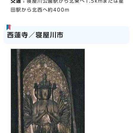
交通：
寝屋川公園駅から北東へ1.5kmまたは星
田駅から北西へ約400m
西蓮寺／寝屋川市