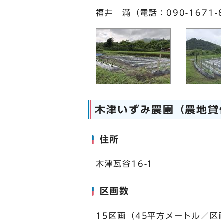
福井 滿（電話：090-1671-
木津いずみ農園（農地貸
住所
木津瓦谷16-1
区画数
15区画（45平方メートル／区