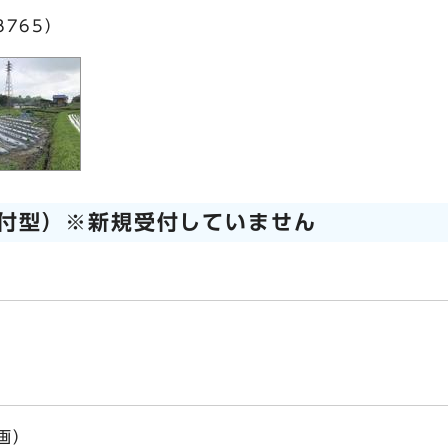
8765）
付型）※新規受付していません
画）