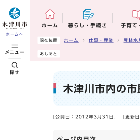
ページの先頭です
ホーム
暮らし・手続き
子育て
ホームへ
ここから本文です
ホーム
仕事・産業
農林水
現在位置
メニュー
あしあと
探す
木津川市内の市
[公開日：
2012年3月31日
]
[更新
ページ内目次