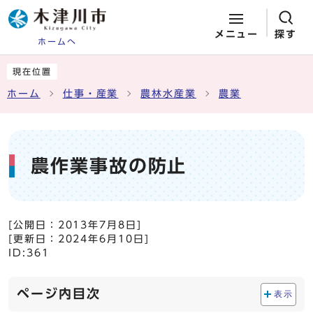
メニュー
探す
ホームへ
ページの先頭です
ここから本文です
現在位置
ホーム
仕事・産業
農林水産業
農業
農作業事故の防止
[公開日：
2013年7月8日
]
[更新日：
2024年6月10日
]
ID:361
ページ内目次
表示