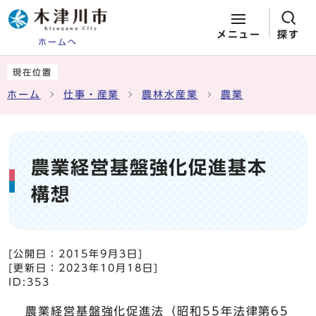
メニュー
探す
ホームへ
ページの先頭です
ここから本文です
現在位置
ホーム
仕事・産業
農林水産業
農業
農業経営基盤強化促進基本
構想
[公開日：
2015年9月3日
]
[更新日：
2023年10月18日
]
ID:353
農業経営基盤強化促進法（昭和55年法律第65