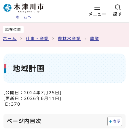
メニュー
探す
ホームへ
ページの先頭です
ここから本文です
現在位置
ホーム
仕事・産業
農林水産業
農業
地域計画
[公開日：
2024年7月25日
]
[更新日：
2026年6月11日
]
ID:370
ページ内目次
表示