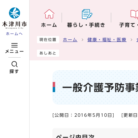
ページの先頭です
ホーム
暮らし・手続き
子育て
ホームへ
ここから本文です
ホーム
健康・福祉・医療
現在位置
メニュー
あしあと
探す
一般介護予防事
[公開日：
2016年5月10日
]
[更新
ページ内目次