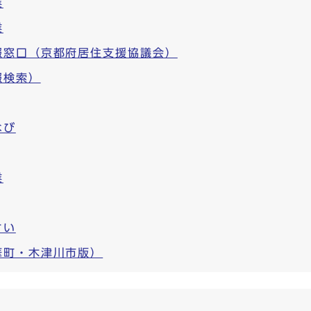
業
業
報窓口（京都府居住支援協議会）
報検索）
なび
業
さい
華町・木津川市版）