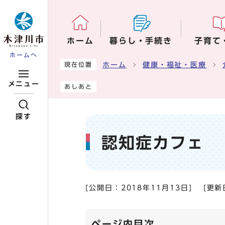
ページの先頭です
ホーム
暮らし・手続き
子育て
ホームへ
ここから本文です
ホーム
健康・福祉・医療
現在位置
メニュー
あしあと
探す
認知症カフェ
[公開日：
2018年11月13日
]
[更新
ページ内目次