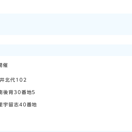
開催
井北代102
南後背30番地5
里宇留志40番地