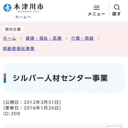
メニュー
探す
ホームへ
ページの先頭です
ここから本文です
現在位置
ホーム
健康・福祉・医療
介護・高齢
高齢者福祉事業
シルバー人材センター事業
[公開日：
2012年3月31日
]
[更新日：
2016年1月26日
]
ID:309