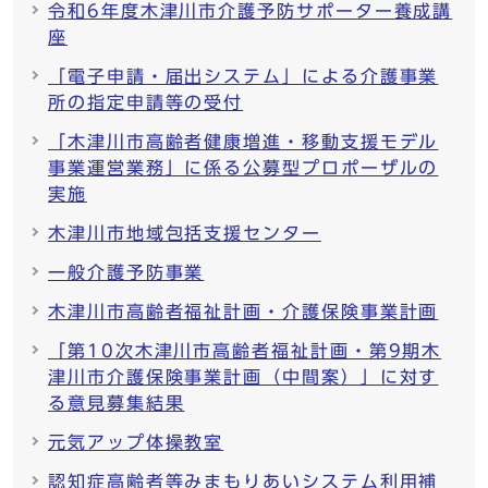
令和6年度木津川市介護予防サポーター養成講
座
「電子申請・届出システム」による介護事業
所の指定申請等の受付
「木津川市高齢者健康増進・移動支援モデル
事業運営業務」に係る公募型プロポーザルの
実施
木津川市地域包括支援センター
一般介護予防事業
木津川市高齢者福祉計画・介護保険事業計画
「第10次木津川市高齢者福祉計画・第9期木
津川市介護保険事業計画（中間案）」に対す
る意見募集結果
元気アップ体操教室
認知症高齢者等みまもりあいシステム利用補