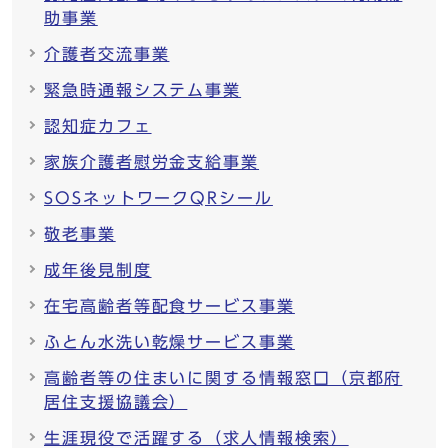
助事業
介護者交流事業
緊急時通報システム事業
認知症カフェ
家族介護者慰労金支給事業
SOSネットワークQRシール
敬老事業
成年後見制度
在宅高齢者等配食サービス事業
ふとん水洗い乾燥サービス事業
高齢者等の住まいに関する情報窓口（京都府
居住支援協議会）
生涯現役で活躍する（求人情報検索）