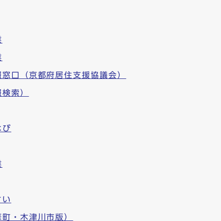
業
業
報窓口（京都府居住支援協議会）
報検索）
なび
業
さい
華町・木津川市版）