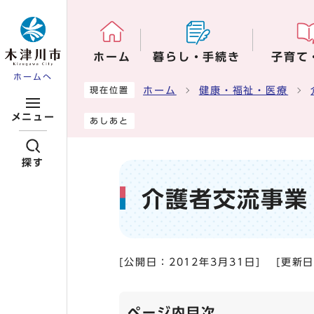
ページの先頭です
ホーム
暮らし・手続き
子育て
ホームへ
ここから本文です
ホーム
健康・福祉・医療
現在位置
メニュー
あしあと
探す
介護者交流事業
[公開日：
2012年3月31日
]
[更新
ページ内目次