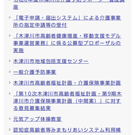
座
「電子申請・届出システム」による介護事業
所の指定申請等の受付
「木津川市高齢者健康増進・移動支援モデル
事業運営業務」に係る公募型プロポーザルの
実施
木津川市地域包括支援センター
一般介護予防事業
木津川市高齢者福祉計画・介護保険事業計画
「第10次木津川市高齢者福祉計画・第9期木
津川市介護保険事業計画（中間案）」に対す
る意見募集結果
元気アップ体操教室
認知症高齢者等みまもりあいシステム利用補