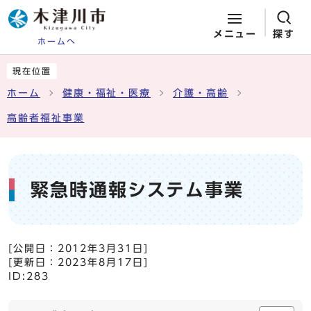
メニュー
探す
ホームへ
ページの先頭です
ここから本文です
現在位置
ホーム
健康・福祉・医療
介護・高齢
高齢者福祉事業
緊急時通報システム事業
[公開日：
2012年3月31日
]
[更新日：
2023年8月17日
]
ID:283