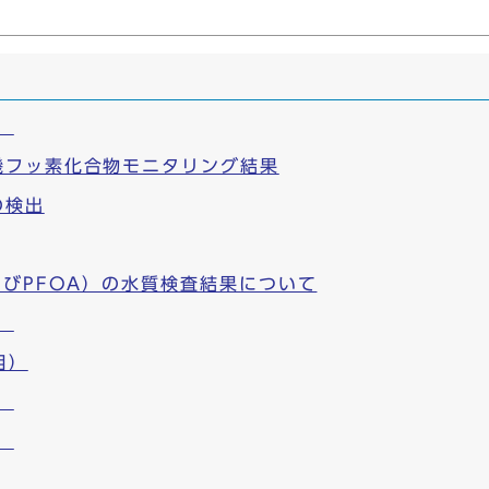
）
機フッ素化合物モニタリング結果
の検出
よびPFOA）の水質検査結果について
）
目）
）
）