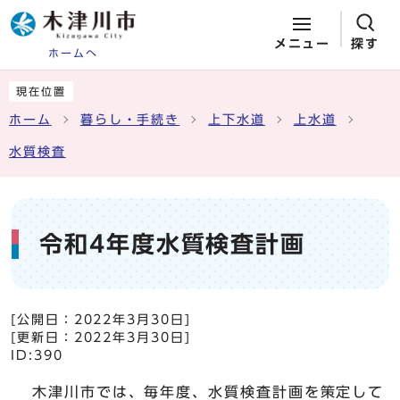
メニュー
探す
ホームへ
ページの先頭です
ここから本文です
現在位置
ホーム
暮らし・手続き
上下水道
上水道
水質検査
令和4年度水質検査計画
[公開日：
2022年3月30日
]
[更新日：
2022年3月30日
]
ID:390
木津川市では、毎年度、水質検査計画を策定して