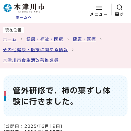
メニュー
探す
ホームへ
ページの先頭です
ここから本文です
現在位置
ホーム
健康・福祉・医療
健康・医療
その他健康・医療に関する情報
木津川市食生活改善推進員
管外研修で、柿の葉ずし体
験に行きました。
[公開日：
2025年6月19日
]