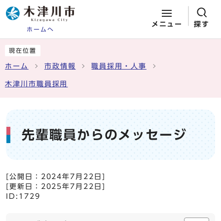
メニュー
探す
ホームへ
ページの先頭です
ここから本文です
現在位置
ホーム
市政情報
職員採用・人事
木津川市職員採用
先輩職員からのメッセージ
[公開日：
2024年7月22日
]
[更新日：
2025年7月22日
]
ID:1729