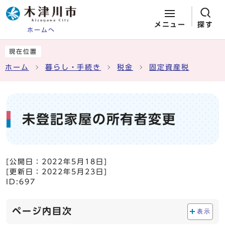
メニュー
探す
ホームへ
ページの先頭です
ここから本文です
現在位置
ホーム
暮らし・手続き
税金
固定資産税
未登記家屋の所有者変更
[公開日：
2022年5月18日
]
[更新日：
2022年5月23日
]
ID:697
ページ内目次
表示