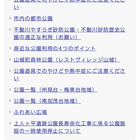
い
市内の都市公園
不動川やすらぎ砂防公園・不動川砂防歴史公
園の適正な利用（お願い）
身近な公園利用の4つのポイント
山城町森林公園（レストヴィレッジ山城）
公園遊具でのやけどや熱中症にご注意くださ
い
公園一覧（州見台・梅美台地域）
公園一覧（南加茂台地域）
ふれあい広場
上人ヶ平遺跡公園長寿命化工事に係る公園施
設の一時使用停止について