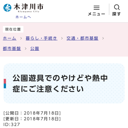
メニュー
探す
ホームへ
ページの先頭です
ここから本文です
現在位置
ホーム
暮らし・手続き
交通・都市基盤
都市基盤
公園
公園遊具でのやけどや熱中
症にご注意ください
[公開日：
2018年7月18日
]
[更新日：
2018年7月18日
]
ID:327