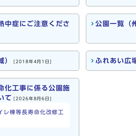
熱中症にご注意くださ
公園一覧（
域）
ふれあい広
[2018年4月1日]
命化工事に係る公園施
いて
[2026年8月6日]
イレ棟等長寿命化改修工
。