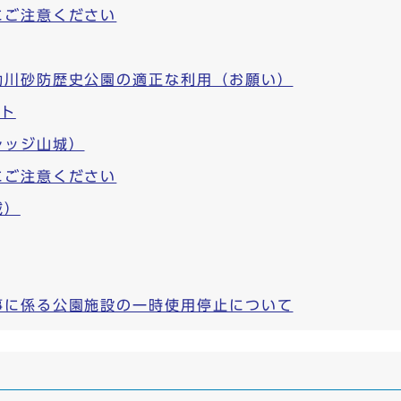
にご注意ください
動川砂防歴史公園の適正な利用（お願い）
ント
レッジ山城）
にご注意ください
域）
事に係る公園施設の一時使用停止について