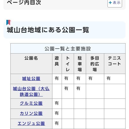
ページ内目次
表示
城山台地域にある公園一覧
公園一覧と主要施設
公園名
遊
ト
駐
多目
テニス
具
イ
車
的広
コート
レ
場
場
有
有
有
有
有
城址公園
有
有
城山台公園（大仏
鉄道公園）
有
クルミ公園
有
カリン公園
有
エンジュ公園