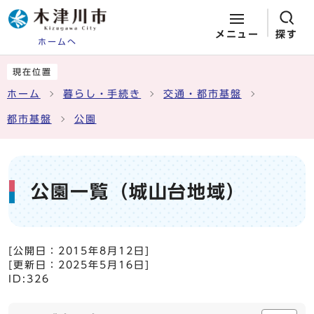
メニュー
探す
ホームへ
ページの先頭です
ここから本文です
現在位置
ホーム
暮らし・手続き
交通・都市基盤
都市基盤
公園
公園一覧（城山台地域）
[公開日：
2015年8月12日
]
[更新日：
2025年5月16日
]
ID:326