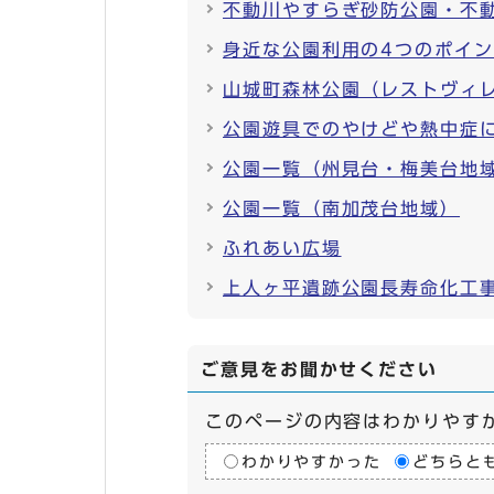
不動川やすらぎ砂防公園・不
身近な公園利用の4つのポイ
山城町森林公園（レストヴィ
公園遊具でのやけどや熱中症
公園一覧（州見台・梅美台地
公園一覧（南加茂台地域）
ふれあい広場
上人ヶ平遺跡公園長寿命化工
ご意見をお聞かせください
このページの内容はわかりやす
わかりやすかった
どちらと