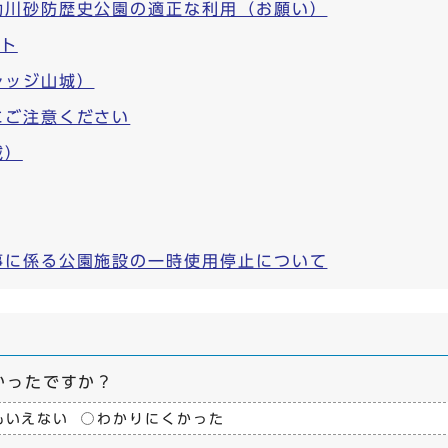
動川砂防歴史公園の適正な利用（お願い）
ント
レッジ山城）
にご注意ください
域）
事に係る公園施設の一時使用停止について
かったですか？
もいえない
わかりにくかった