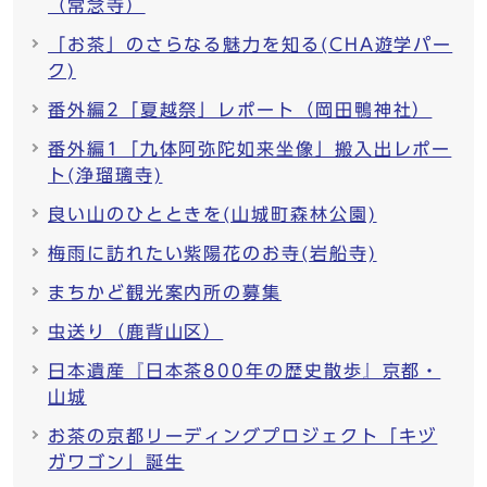
（常念寺）
「お茶」のさらなる魅力を知る(CHA遊学パー
ク)
番外編2「夏越祭」レポート（岡田鴨神社）
番外編1「九体阿弥陀如来坐像」搬入出レポー
ト(浄瑠璃寺)
良い山のひとときを(山城町森林公園)
梅雨に訪れたい紫陽花のお寺(岩船寺)
まちかど観光案内所の募集
虫送り（鹿背山区）
日本遺産『日本茶800年の歴史散歩』京都・
山城
お茶の京都リーディングプロジェクト「キヅ
ガワゴン」誕生