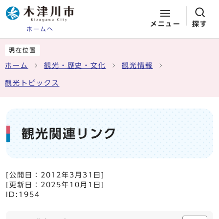
メニュー
探す
ホームへ
ページの先頭です
ここから本文です
現在位置
ホーム
観光・歴史・文化
観光情報
観光トピックス
観光関連リンク
[公開日：
2012年3月31日
]
[更新日：
2025年10月1日
]
ID:1954