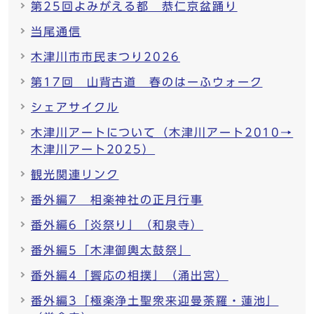
第25回よみがえる都 恭仁京盆踊り
当尾通信
木津川市市民まつり2026
第17回 山背古道 春のはーふウォーク
シェアサイクル
木津川アートについて（木津川アート2010→
木津川アート2025）
観光関連リンク
番外編7 相楽神社の正月行事
番外編6「炎祭り」（和泉寺）
番外編5「木津御輿太鼓祭」
番外編4「饗応の相撲」（涌出宮）
番外編3「極楽浄土聖衆来迎曼荼羅・蓮池」