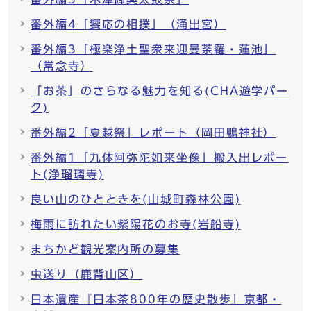
番外編4「饗応の相撲」（涌出宮）
番外編3「極楽浄土聖衆来迎曼荼羅・蓮池」
（常念寺）
「お茶」のさらなる魅力を知る(CHA遊学パー
ク)
番外編2「夏越祭」レポート（岡田鴨神社）
番外編1「九体阿弥陀如来坐像」搬入出レポー
ト(浄瑠璃寺)
良い山のひとときを(山城町森林公園)
梅雨に訪れたい紫陽花のお寺(岩船寺)
まちかど観光案内所の募集
虫送り（鹿背山区）
日本遺産『日本茶800年の歴史散歩』京都・