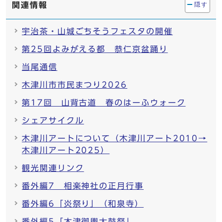
関連情報
隠す
宇治茶・山城ごちそうフェスタの開催
第25回よみがえる都 恭仁京盆踊り
当尾通信
木津川市市民まつり2026
第17回 山背古道 春のはーふウォーク
シェアサイクル
木津川アートについて（木津川アート2010→
木津川アート2025）
観光関連リンク
番外編7 相楽神社の正月行事
番外編6「炎祭り」（和泉寺）
番外編5「木津御輿太鼓祭」