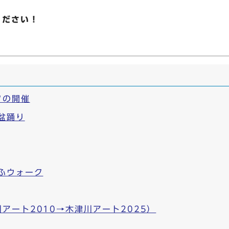
ください！
タの開催
盆踊り
ふウォーク
アート2010→木津川アート2025）