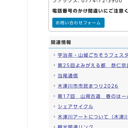
ファックス: 0774-72-3900
電話番号のかけ間違いにご注意
お問い合わせフォーム
関連情報
宇治茶・山城ごちそうフェス
第25回よみがえる都 恭仁京
当尾通信
木津川市市民まつり2026
第17回 山背古道 春のはー
シェアサイクル
木津川アートについて（木津川
観光関連リンク