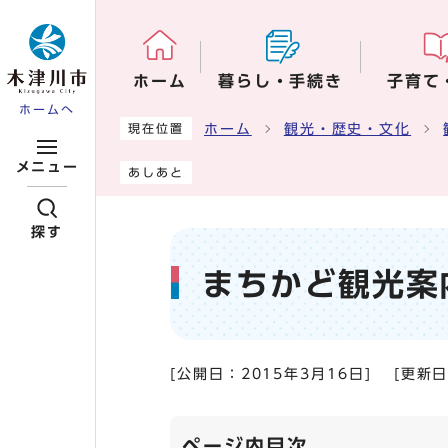
ページの先頭です
ホーム
暮らし・手続き
子育て
ホームへ
ここから本文です
ホーム
観光・歴史・文化
現在位置
メニュー
あしあと
探す
まちかど観光案
[公開日：
2015年3月16日
]
[更新
ページ内目次