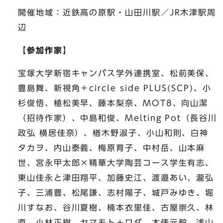
開催地域：近鉄高の原駅・山田川駅／JR木津駅周
辺
【参加作家】
宝塚大学新宿キャンパス学外連携室、松前美保、
豊島舞、新視角＋circle side PLUS(SCP)、小
杉俊悟、植松美早、藤本梨奈、MOT8、向山潔
（招待作家）、中島和俊、Melting Pot（長谷川
政弘 横居佳奈）、楢木野淑子、小山和則、白神
タカヲ、内山泰義、梅原育子、中村岳、山本麻
世、宮永甲太郎×精華大学陶芸コース学生有志、
東山佳永と津田翔平、加藤史江、渡邉あい、瀧弘
子、三浦豊、松尾謙、志村陽子、城戸みゆき、堀
川すなお、谷川夏樹、楠本衣里佳、古屋崇久、林
直、小林正樹、ヤマモト＋ワダ、木俵元毅、浅山