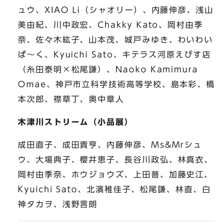
ュウ、XIAO Li（シャオリー）、内藤伸彦、浅山
美由紀、川中政宏、Chakky Kato、岡村由季
奈、佐々木紘子、山本茂、城戸みゆき、わいわい
ぱ〜く、Kyuichi Sato、キテラス河原えびす店
（糸田泰明×松尾謙）、Naoko Kamimura
Omae、神戸市立科学技術高等学校、島本彩、橋
本次郎、襟草丁、奥中章人
木津川ストリーム（小品展）
成田直子、成田貴亨、内藤伸彦、Ms&Mrシュ
ウ、大場典子、櫻井恵子、長谷川政弘、林真衣、
岡村由季奈、ホウジョウズ、上田普、加藤史江、
Kyuichi Sato、北濱稚佳子、松尾謙、林直、白
神タカヲ、浅野言朗