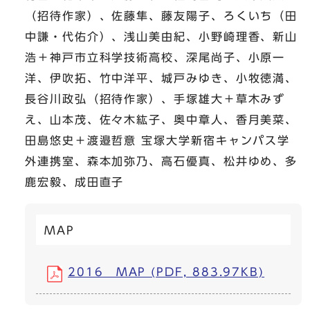
（招待作家）、佐藤隼、藤友陽子、ろくいち（田
中謙・代佑介）、浅山美由紀、小野崎理香、新山
浩＋神戸市立科学技術高校、深尾尚子、小原一
洋、伊吹拓、竹中洋平、城戸みゆき、小牧徳満、
長谷川政弘（招待作家）、手塚雄大＋草木みず
え、山本茂、佐々木紘子、奥中章人、香月美菜、
田島悠史＋渡邉哲意 宝塚大学新宿キャンパス学
外連携室、森本加弥乃、高石優真、松井ゆめ、多
鹿宏毅、成田直子
MAP
2016 MAP (PDF, 883.97KB)