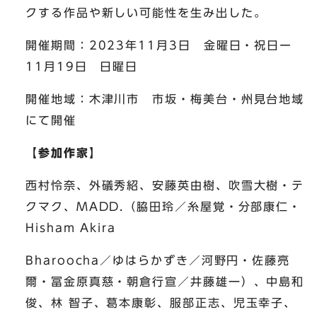
クする作品や新しい可能性を生み出した。
開催期間：2023年11月3日 金曜日・祝日ー
11月19日 日曜日
開催地域：木津川市 市坂・梅美台・州見台地域
にて開催
【参加作家】
西村怜奈、外礒秀紹、安藤英由樹、吹雪大樹・テ
クマク、MADD.（脇田玲／糸屋覚・分部康仁・
Hisham Akira
Bharoocha／ゆはらかずき／河野円・佐藤亮
爾・冨金原真慈・朝倉行宣／井藤雄一）、中島和
俊、林 智子、葛本康彰、服部正志、児玉幸子、