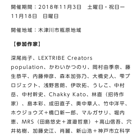
開催期間：2018年11月3日 土曜日・祝日ー
11月18日 日曜日
開催地域：木津川市瓶原地域
【参加作家】
深尾尚子、LEXTRIBE Creators
population、かわいかつのり、岡村由季奈、藤
生恭平、内藤伸彦、森本加弥乃、大橋史人、雫プ
ロジェクト、浅野言朗、伊吹拓、うしこ、中村
岳、中村幹史、Chakky Kato、林直（招待作
家）、島本彩、成田直子、奥中章人、竹中洋平、
ホウジョウズ＋橋口新一郎、マルガサリ、堀内
恵、MRS（田島悠史＋渡邉哲意）＋高山信吾、穴
井祐樹、加藤史江、肖麗、新山浩＋神戸市立科学