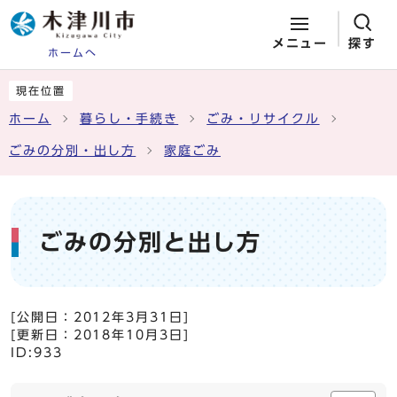
メニュー
探す
ホームへ
ページの先頭です
ここから本文です
現在位置
ホーム
暮らし・手続き
ごみ・リサイクル
ごみの分別・出し方
家庭ごみ
ごみの分別と出し方
[公開日：
2012年3月31日
]
[更新日：
2018年10月3日
]
ID:933