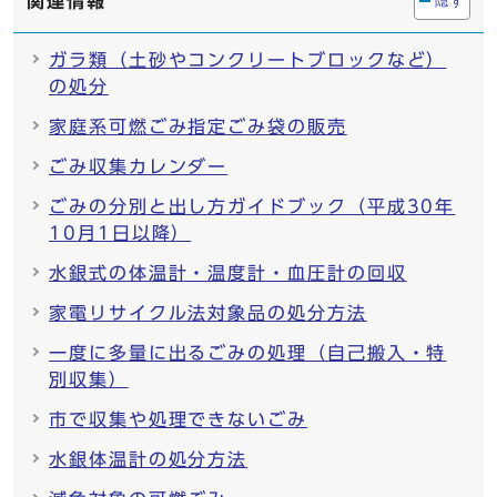
関連情報
隠す
ガラ類（土砂やコンクリートブロックなど）
の処分
家庭系可燃ごみ指定ごみ袋の販売
ごみ収集カレンダー
ごみの分別と出し方ガイドブック（平成30年
10月1日以降）
水銀式の体温計・温度計・血圧計の回収
家電リサイクル法対象品の処分方法
一度に多量に出るごみの処理（自己搬入・特
別収集）
市で収集や処理できないごみ
水銀体温計の処分方法