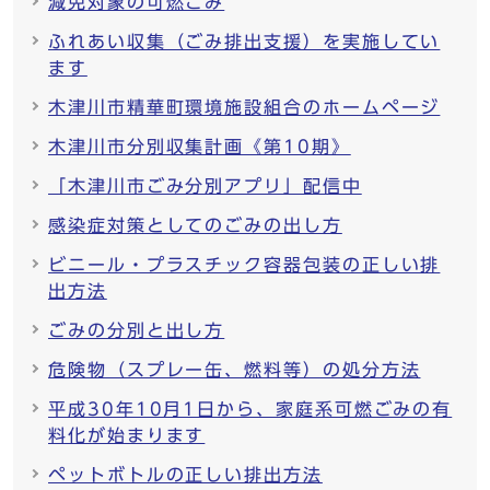
減免対象の可燃ごみ
ふれあい収集（ごみ排出支援）を実施してい
ます
木津川市精華町環境施設組合のホームページ
木津川市分別収集計画《第10期》
「木津川市ごみ分別アプリ」配信中
感染症対策としてのごみの出し方
ビニール・プラスチック容器包装の正しい排
出方法
ごみの分別と出し方
危険物（スプレー缶、燃料等）の処分方法
平成30年10月1日から、家庭系可燃ごみの有
料化が始まります
ペットボトルの正しい排出方法