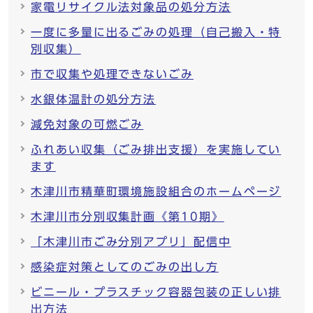
家電リサイクル法対象品の処分方法
一度に多量に出るごみの処理（自己搬入・特
別収集）
市で収集や処理できないごみ
水銀体温計の処分方法
減免対象の可燃ごみ
ふれあい収集（ごみ排出支援）を実施してい
ます
木津川市精華町環境施設組合のホームページ
木津川市分別収集計画《第10期》
「木津川市ごみ分別アプリ」配信中
感染症対策としてのごみの出し方
ビニール・プラスチック容器包装の正しい排
出方法