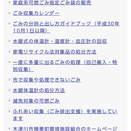
家庭系可燃ごみ指定ごみ袋の販売
ごみ収集カレンダー
ごみの分別と出し方ガイドブック（平成30年
10月1日以降）
水銀式の体温計・温度計・血圧計の回収
家電リサイクル法対象品の処分方法
一度に多量に出るごみの処理（自己搬入・特
別収集）
市で収集や処理できないごみ
水銀体温計の処分方法
減免対象の可燃ごみ
ふれあい収集（ごみ排出支援）を実施してい
ます
木津川市精華町環境施設組合のホームページ