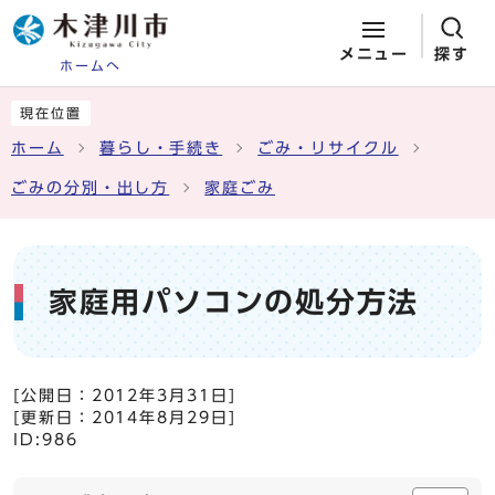
メニュー
探す
ホームへ
ページの先頭です
ここから本文です
現在位置
ホーム
暮らし・手続き
ごみ・リサイクル
ごみの分別・出し方
家庭ごみ
家庭用パソコンの処分方法
[公開日：
2012年3月31日
]
[更新日：
2014年8月29日
]
ID:986