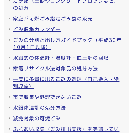
ガラ類（土砂やコンクリートブロックなど）
の処分
家庭系可燃ごみ指定ごみ袋の販売
ごみ収集カレンダー
ごみの分別と出し方ガイドブック（平成30年
10月1日以降）
水銀式の体温計・温度計・血圧計の回収
家電リサイクル法対象品の処分方法
一度に多量に出るごみの処理（自己搬入・特
別収集）
市で収集や処理できないごみ
水銀体温計の処分方法
減免対象の可燃ごみ
ふれあい収集（ごみ排出支援）を実施してい