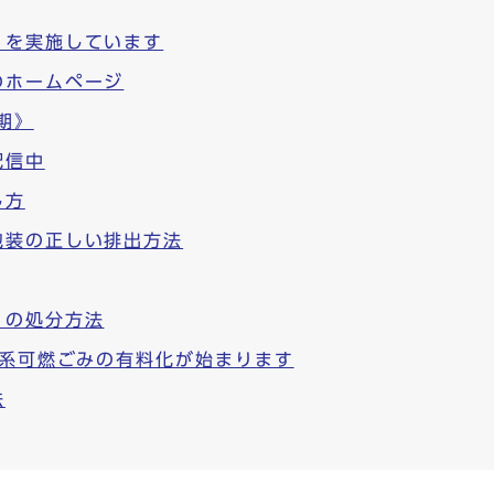
）を実施しています
のホームページ
期》
配信中
し方
包装の正しい排出方法
）の処分方法
庭系可燃ごみの有料化が始まります
法