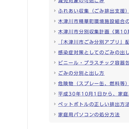
減免対象の可燃ごみ
ふれあい収集（ごみ排出支援
木津川市精華町環境施設組合
木津川市分別収集計画《第10
「木津川市ごみ分別アプリ」
感染症対策としてのごみの出
ビニール・プラスチック容器
ごみの分別と出し方
危険物（スプレー缶、燃料等
平成30年10月1日から、家
ペットボトルの正しい排出方
家庭用パソコンの処分方法