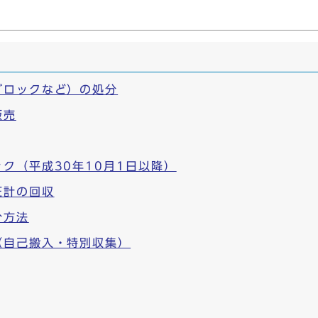
ブロックなど）の処分
販売
ク（平成30年10月1日以降）
圧計の回収
分方法
（自己搬入・特別収集）