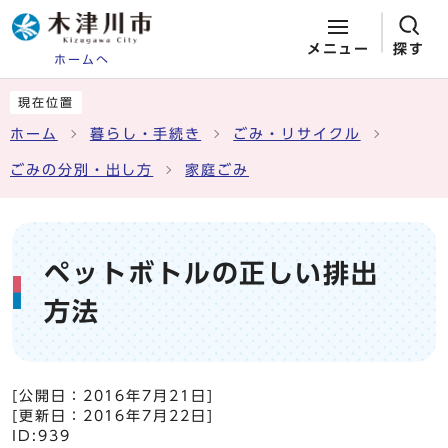
メニュー
探す
ホームへ
ページの先頭です
ここから本文です
現在位置
ホーム
暮らし・手続き
ごみ・リサイクル
ごみの分別・出し方
家庭ごみ
ペットボトルの正しい排出
方法
[公開日：
2016年7月21日
]
[更新日：
2016年7月22日
]
ID:939