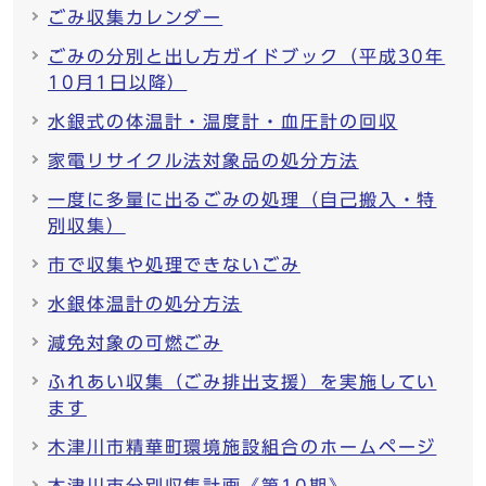
ごみ収集カレンダー
ごみの分別と出し方ガイドブック（平成30年
10月1日以降）
水銀式の体温計・温度計・血圧計の回収
家電リサイクル法対象品の処分方法
一度に多量に出るごみの処理（自己搬入・特
別収集）
市で収集や処理できないごみ
水銀体温計の処分方法
減免対象の可燃ごみ
ふれあい収集（ごみ排出支援）を実施してい
ます
木津川市精華町環境施設組合のホームページ