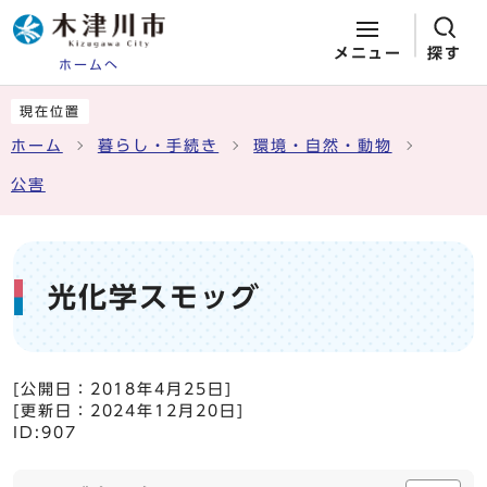
メニュー
探す
ホームへ
ページの先頭です
ここから本文です
現在位置
ホーム
暮らし・手続き
環境・自然・動物
公害
光化学スモッグ
[公開日：
2018年4月25日
]
[更新日：
2024年12月20日
]
ID:907