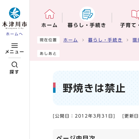
ページの先頭です
ホーム
暮らし・手続き
子育て
ホームへ
ここから本文です
ホーム
暮らし・手続き
環
現在位置
メニュー
あしあと
探す
野焼きは禁止
[公開日：
2012年3月31日
]
[更新
ページ内目次