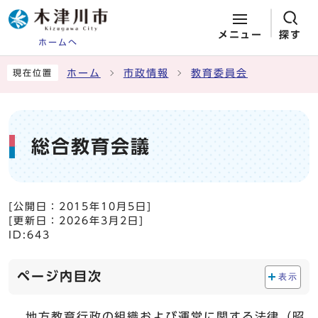
メニュー
探す
ホームへ
ページの先頭です
ここから本文です
ホーム
市政情報
教育委員会
現在位置
総合教育会議
[公開日：
2015年10月5日
]
[更新日：
2026年3月2日
]
ID:643
ページ内目次
表示
地方教育行政の組織および運営に関する法律（昭