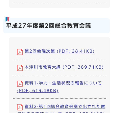
平成27年度第2回総合教育会議
第2回会議次第 (PDF, 38.41KB)
木津川市教育大綱 (PDF, 389.71KB)
資料1-学力・生活状況の報告について
(PDF, 619.48KB)
資料2-第1回総合教育会議で出された意