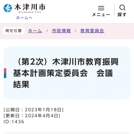
メニュー
探す
ホームへ
ページの先頭です
ここから本文です
ホーム
市政情報
教育委員会
現在位置
（第2次）木津川市教育振興
基本計画策定委員会 会議
結果
[公開日：
2023年1月18日
]
[更新日：
2024年4月4日
]
ID:1436