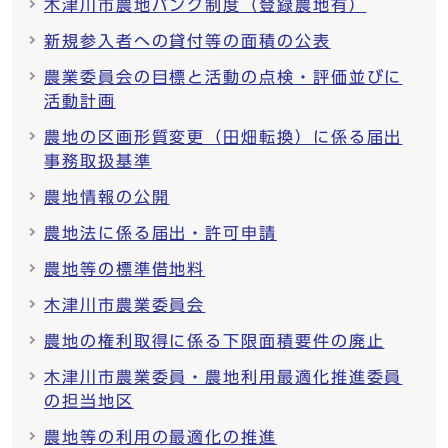
木津川市農地バンク制度（登録農地有）
新規参入者への貸付等の面積の公表
農業委員会の目標と活動の点検・評価並びに
活動計画
農地の区画形質変更（田畑転換）に係る届出
事務取扱基準
農地情報の公開
農地法に係る届出・許可申請
農地等の標準借地料
木津川市農業委員会
農地の権利取得に係る下限面積要件の廃止
木津川市農業委員・農地利用最適化推進委員
の担当地区
農地等の利用の最適化の推進