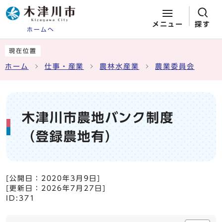
メニュー
探す
ホームへ
ページの先頭です
ここから本文です
現在位置
ホーム
仕事・産業
農林水産業
農業委員会
木津川市農地バンク制度
（登録農地有）
[公開日：
2020年3月9日
]
[更新日：
2026年7月27日
]
ID:371