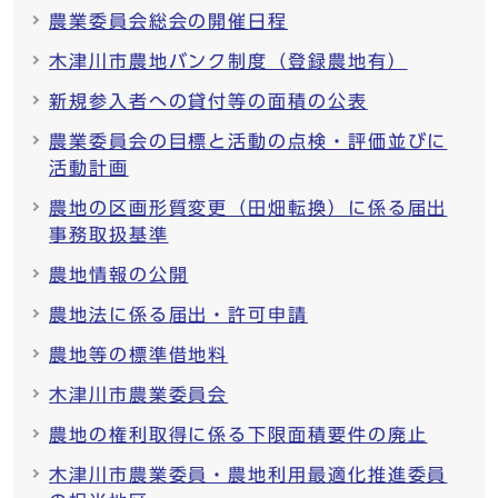
農業委員会総会の開催日程
木津川市農地バンク制度（登録農地有）
新規参入者への貸付等の面積の公表
農業委員会の目標と活動の点検・評価並びに
活動計画
農地の区画形質変更（田畑転換）に係る届出
事務取扱基準
農地情報の公開
農地法に係る届出・許可申請
農地等の標準借地料
木津川市農業委員会
農地の権利取得に係る下限面積要件の廃止
木津川市農業委員・農地利用最適化推進委員