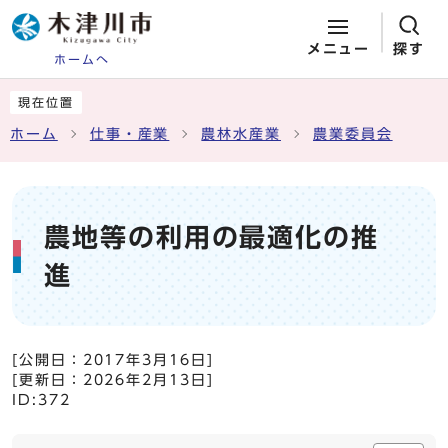
メニュー
探す
ホームへ
ページの先頭です
ここから本文です
現在位置
ホーム
仕事・産業
農林水産業
農業委員会
農地等の利用の最適化の推
進
[公開日：
2017年3月16日
]
[更新日：
2026年2月13日
]
ID:372