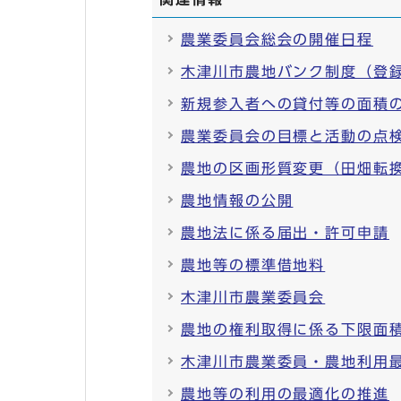
農業委員会総会の開催日程
木津川市農地バンク制度（登
新規参入者への貸付等の面積
農業委員会の目標と活動の点
農地の区画形質変更（田畑転
農地情報の公開
農地法に係る届出・許可申請
農地等の標準借地料
木津川市農業委員会
農地の権利取得に係る下限面
木津川市農業委員・農地利用
農地等の利用の最適化の推進