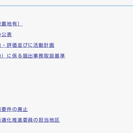
録農地有）
の公表
検・評価並びに活動計画
換）に係る届出事務取扱基準
積要件の廃止
最適化推進委員の担当地区