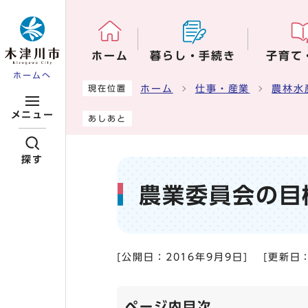
ページの先頭です
ホーム
暮らし・手続き
子育て
ホームへ
ここから本文です
ホーム
仕事・産業
農林水
現在位置
メニュー
あしあと
探す
農業委員会の目
[公開日：
2016年9月9日
]
[更新日
ページ内目次