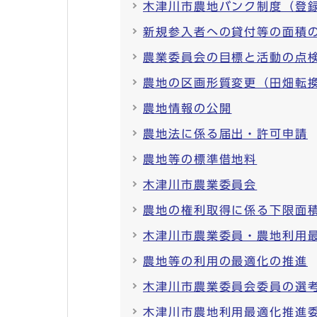
木津川市農地バンク制度（登
新規参入者への貸付等の面積
農業委員会の目標と活動の点
農地の区画形質変更（田畑転
農地情報の公開
農地法に係る届出・許可申請
農地等の標準借地料
木津川市農業委員会
農地の権利取得に係る下限面
木津川市農業委員・農地利用
農地等の利用の最適化の推進
木津川市農業委員会委員の選
木津川市農地利用最適化推進