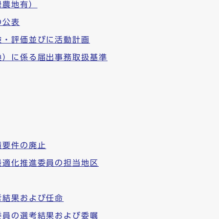
録農地有）
の公表
検・評価並びに活動計画
換）に係る届出事務取扱基準
積要件の廃止
最適化推進委員の担当地区
考結果および任命
委員の選考結果および委嘱