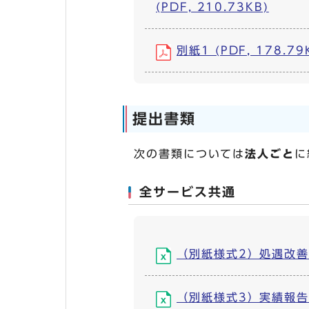
(PDF, 210.73KB)
別紙1 (PDF, 178.79
提出書類
次の書類については
法人ごと
に
全サービス共通
（別紙様式2）処遇改善計画
（別紙様式3）実績報告書（