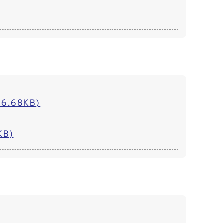
.68KB)
B)