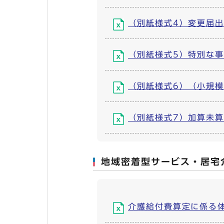
（別紙様式4）変更届出書 (
（別紙様式5）特別な事情に
（別紙様式6）（小規模事業
（別紙様式7）加算未算定事
地域密着型サービス・居宅
介護給付費算定に係る体制等