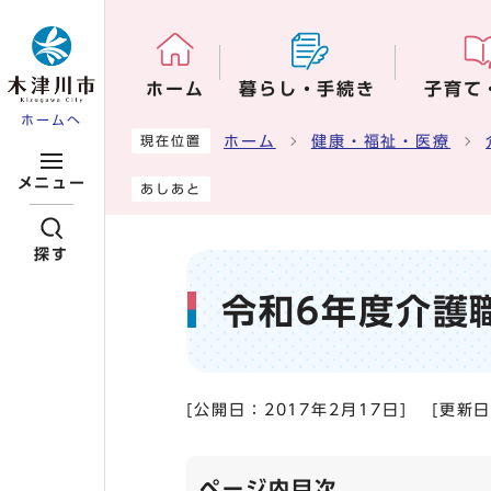
ページの先頭です
ホーム
暮らし・手続き
子育て
ホームへ
ここから本文です
ホーム
健康・福祉・医療
現在位置
メニュー
あしあと
探す
令和6年度介護
[公開日：
2017年2月17日
]
[更新
ページ内目次