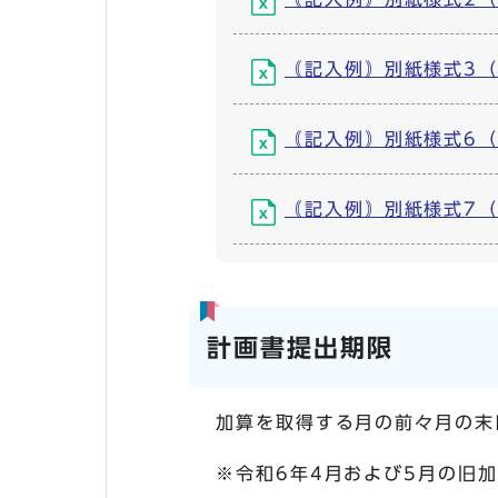
｟記入例｠別紙様式3（実績
｟記入例｠別紙様式6（小
｟記入例｠別紙様式7（加
計画書提出期限
加算を取得する月の前々月の末
※令和6年4月および5月の旧