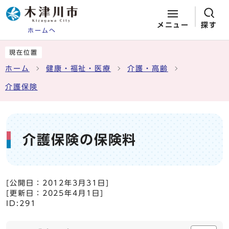
メニュー
探す
ホームへ
ページの先頭です
ここから本文です
現在位置
ホーム
健康・福祉・医療
介護・高齢
介護保険
介護保険の保険料
[公開日：
2012年3月31日
]
[更新日：
2025年4月1日
]
ID:291