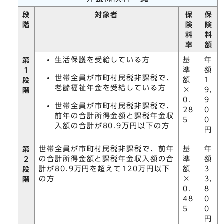
段
対象者
保
保
階
険
険
料
料
率
額
生活保護を受給している方
基
年
第
準
額
1
世帯全員が市町村民税非課税で、
額
1
段
老齢福祉年金を受給している方
×
9,
階
0.
9
世帯全員が市町村民税非課税で、
28
0
前年の合計所得金額と課税年金収
5
0
入額の合計が80.9万円以下の方
円
世帯全員が市町村民税非課税で、前年
基
年
第
の合計所得金額と課税年金収入額の合
準
額
2
計が80.9万円を超えて120万円以下
額
3
段
の方
×
3,
階
0.
8
48
0
5
0
円