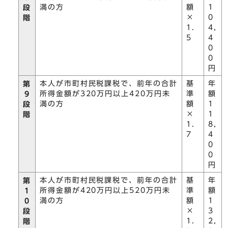
満の方
額
1
段
×
0
階
1.
4,
5
4
0
0
円
本人が市町村民税課税で、前年の合計
基
年
第
所得金額が320万円以上420万円未
準
額
9
満の方
額
1
段
×
1
階
1.
8,
7
4
0
0
円
本人が市町村民税課税で、前年の合計
基
年
第
所得金額が420万円以上520万円未
準
額
1
満の方
額
1
0
×
3
段
1.
2,
階