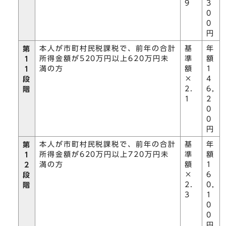
9
3
0
0
円
本人が市町村民税課税で、前年の合計
基
年
第
所得金額が520万円以上620万円未
準
額
1
満の方
額
1
1
×
4
段
2.
6,
階
1
2
0
0
円
本人が市町村民税課税で、前年の合計
基
年
第
所得金額が620万円以上720万円未
準
額
1
満の方
額
1
2
×
6
段
2.
0,
階
3
1
0
0
円