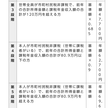
世帯全員が市町村民税非課税で、前年
基
年
第
の合計所得金額と課税年金収入額の合
準
額
3
計が120万円を超える方
額
4
段
×
7,
階
0.
7
68
0
5
0
円
本人が市町村民税非課税（世帯に課税
基
年
第
者がいる）で、前年の合計所得金額と
準
額
4
課税年金収入額の合計が80.9万円以
額
6
段
下の方
×
2,
階
0.
7
9
0
0
円
本人が市町村民税非課税（世帯に課税
基
年
第
者がいる）で、前年の合計所得金額と
準
額
5
課税年金収入額の合計が80.9万円を
額
6
段
超える方
9,
階
6