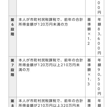
0
0
円
本人が市町村民税課税で、前年の合計
基
年
第
所得金額が120万円未満の方
準
額
6
額
8
段
×
3,
階
1.
6
2
0
0
円
本人が市町村民税課税で、前年の合計
基
年
第
所得金額が120万円以上210万円未
準
額
7
満の方
額
9
段
×
0,
階
1.
5
3
0
0
円
本人が市町村民税課税で、前年の合計
基
年
第
所得金額が210万円以上320万円未
準
額
8