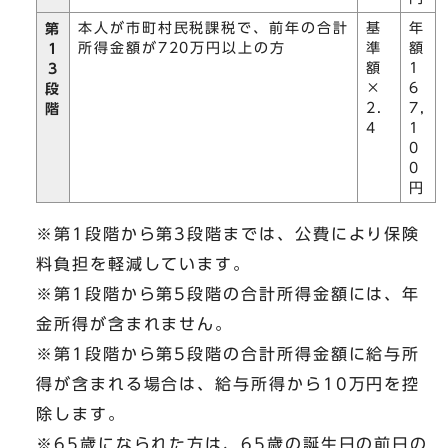
本人が市町村民税課税で、前年の合計
基
年
第
所得金額が720万円以上の方
準
額
1
額
1
3
×
6
段
2.
7,
階
4
1
0
0
円
※第1段階から第3段階までは、公費により保険
料負担を軽減しています。
※第1段階から第5段階の合計所得金額には、年
金所得が含まれません。
※第1段階から第5段階の合計所得金額に給与所
得が含まれる場合は、給与所得から10万円を控
除します。
※65歳になられた方は、65歳の誕生日の前日の