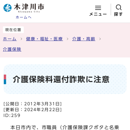
メニュー
探す
ホームへ
ページの先頭です
ここから本文です
現在位置
ホーム
健康・福祉・医療
介護・高齢
介護保険
介護保険料還付詐欺に注意
[公開日：
2012年3月31日
]
[更新日：
2024年2月22日
]
ID:259
本日市内で、市職員（介護保険課クボタと名乗