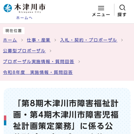
メニュー
探す
ホームへ
ページの先頭です
ここから本文です
現在位置
ホーム
仕事・産業
入札・契約・プロポーザル
公募型プロポーザル
プロポーザル実施情報・質問回答
令和8年度 実施情報・質問回答
「第8期木津川市障害福祉計
画・第4期木津川市障害児福
祉計画策定業務」に係る公