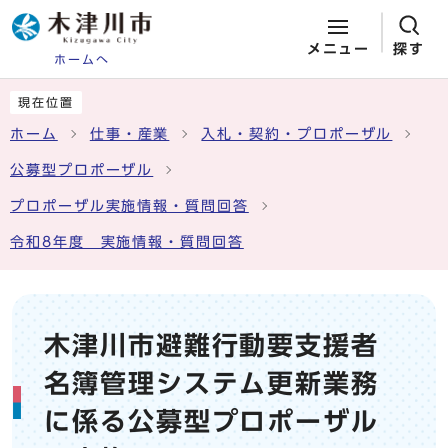
メニュー
探す
ホームへ
ページの先頭です
ここから本文です
現在位置
ホーム
仕事・産業
入札・契約・プロポーザル
公募型プロポーザル
プロポーザル実施情報・質問回答
令和8年度 実施情報・質問回答
木津川市避難行動要支援者
名簿管理システム更新業務
に係る公募型プロポーザル