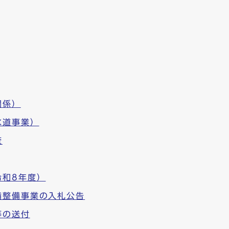
関係）
水道事業）
査
令和8年度）
備整備事業の入札公告
等の送付