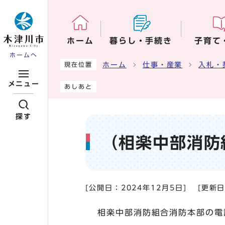
ページの先頭です
ホーム
暮らし・手続き
子育て
ホームへ
ここから本文です
ホーム
仕事・産業
入札・
現在位置
メニュー
あしあと
探す
（相楽中部消防
[公開日：
2024年12月5日
]
[更新
相楽中部消防組合消防本部の電