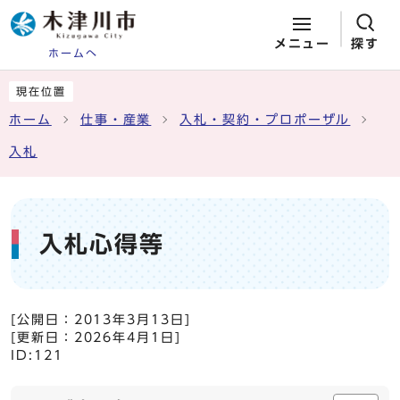
メニュー
探す
ホームへ
ページの先頭です
ここから本文です
現在位置
ホーム
仕事・産業
入札・契約・プロポーザル
入札
入札心得等
[公開日：
2013年3月13日
]
[更新日：
2026年4月1日
]
ID:121