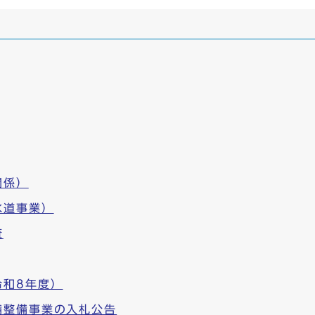
関係）
水道事業）
査
令和8年度）
備整備事業の入札公告