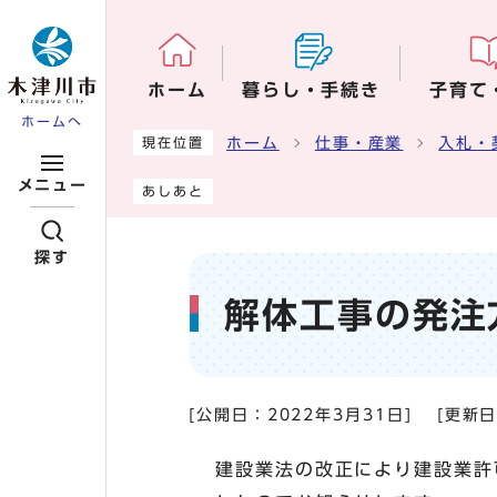
ページの先頭です
ホーム
暮らし・手続き
子育て
ホームへ
ここから本文です
ホーム
仕事・産業
入札・
現在位置
メニュー
あしあと
探す
解体工事の発注
[公開日：
2022年3月31日
]
[更新
建設業法の改正により建設業許