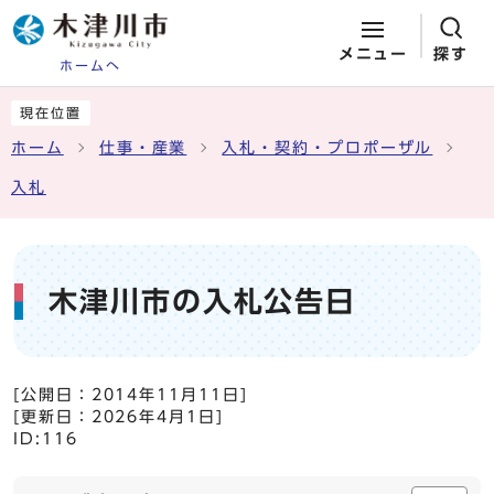
メニュー
探す
ホームへ
ページの先頭です
ここから本文です
現在位置
ホーム
仕事・産業
入札・契約・プロポーザル
入札
木津川市の入札公告日
[公開日：
2014年11月11日
]
[更新日：
2026年4月1日
]
ID:116