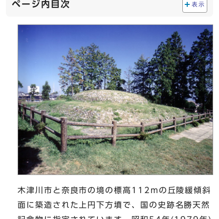
ページ内目次
表示
木津川市と奈良市の境の標高112mの丘陵緩傾斜
面に築造された上円下方墳で、国の史跡名勝天然