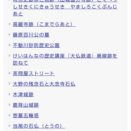
しせきくにきゅうせき やましろこくぶんじ
あと
高麗寺跡（こまでらあと）
藤原百川公の墓
不動川砂防歴史公園
けいはんなの歴史講座『大仏鉄道』廃線跡を
訪ねて
茶問屋ストリート
大野の残念石と大念寺石仏
木津城跡
鹿背山城跡
惣墓五輪塔
当尾の石仏（とうの）