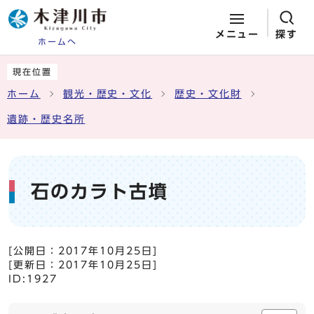
メニュー
探す
ホームへ
ページの先頭です
ここから本文です
現在位置
ホーム
観光・歴史・文化
歴史・文化財
遺跡・歴史名所
石のカラト古墳
[公開日：
2017年10月25日
]
[更新日：
2017年10月25日
]
ID:1927