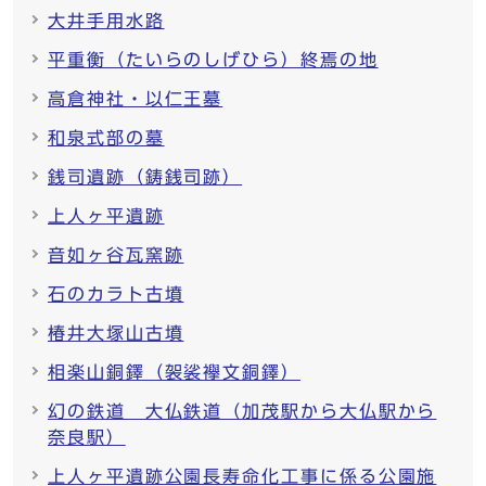
大井手用水路
平重衡（たいらのしげひら）終焉の地
高倉神社・以仁王墓
和泉式部の墓
銭司遺跡（鋳銭司跡）
上人ヶ平遺跡
音如ヶ谷瓦窯跡
石のカラト古墳
椿井大塚山古墳
相楽山銅鐸（袈裟襷文銅鐸）
幻の鉄道 大仏鉄道（加茂駅から大仏駅から
奈良駅）
上人ヶ平遺跡公園長寿命化工事に係る公園施