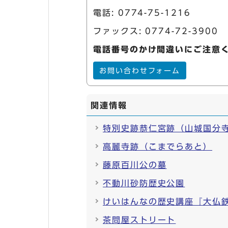
電話:
0774-75-1216
ファックス: 0774-72-3900
電話番号のかけ間違いにご注意
お問い合わせフォーム
関連情報
特別史跡恭仁宮跡（山城国分
高麗寺跡（こまでらあと）
藤原百川公の墓
不動川砂防歴史公園
けいはんなの歴史講座『大仏
茶問屋ストリート