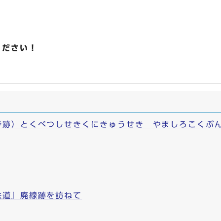
ください！
寺跡）とくべつしせきくにきゅうせき やましろこくぶ
鉄道』廃線跡を訪ねて