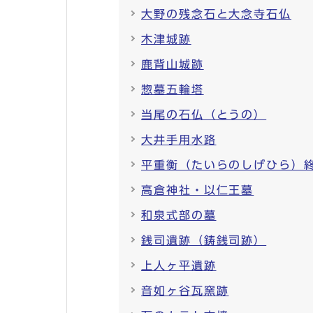
大野の残念石と大念寺石仏
木津城跡
鹿背山城跡
惣墓五輪塔
当尾の石仏（とうの）
大井手用水路
平重衡（たいらのしげひら）
高倉神社・以仁王墓
和泉式部の墓
銭司遺跡（鋳銭司跡）
上人ヶ平遺跡
音如ヶ谷瓦窯跡